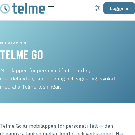
Logga in
Inställningar
Meny
MOBILAPPEN
TELME GO
Mobilappen för personal i fält — order,
meddelanden, rapportering och signering, synkat
med alla Telme-lösningar.
Telme Go är mobilappen för personal i fält — den
dynamiska länken mellan kontor och verksamhet. Här