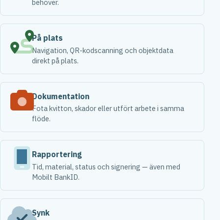
behöver.
På plats
Navigation, QR-kodscanning och objektdata
direkt på plats.
Dokumentation
Fota kvitton, skador eller utfört arbete i samma
flöde.
Rapportering
Tid, material, status och signering — även med
Mobilt BankID.
Synk