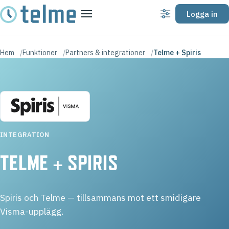
Logga in
Inställningar
Meny
Hem
Funktioner
Partners & integrationer
Telme + Spiris
INTEGRATION
TELME + SPIRIS
Spiris och Telme — tillsammans mot ett smidigare
Visma-upplägg.