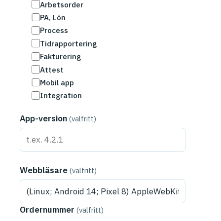
Arbetsorder
PA, Lön
Process
Tidrapportering
Fakturering
Attest
Mobil app
Integration
App-version
(valfritt)
Webbläsare
(valfritt)
Ordernummer
(valfritt)