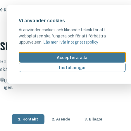
Kontakt
SUPPORT
Vi använder cookies
Vi använder cookies och liknande teknik för att
webbplatsen ska fungera och för att förbättra
upplevelsen.
Läs mer i vår integritetspolicy
SKAPA SUPPORTÄRENDE
Acceptera alla
Beskriv problemet så tydligt du kan. Bifoga gärna
Inställningar
skärmdumpar — då kan vi hjälpa dig snabbare.
Uppgifterna sparas i din webbläsare så du slipper fylla i dem
igen.
1. Kontakt
2. Ärende
3. Bilagor